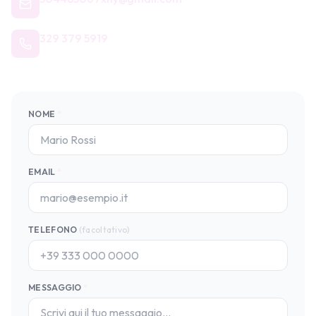
329 379 5919
NOME
*
EMAIL
*
TELEFONO
(facoltativo)
MESSAGGIO
*